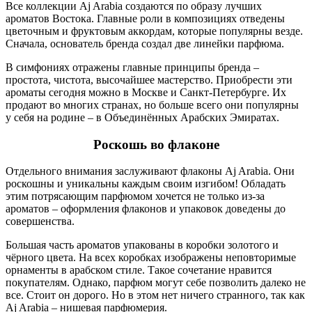
Все коллекции Aj Arabia создаются по образу лучших
ароматов Востока. Главные роли в композициях отведены
цветочным и фруктовым аккордам, которые популярны везде.
Сначала, основатель бренда создал две линейки парфюма.
В симфониях отражены главные принципы бренда –
простота, чистота, высочайшее мастерство. Приобрести эти
ароматы сегодня можно в Москве и Санкт-Петербурге. Их
продают во многих странах, но больше всего они популярны
у себя на родине – в Объединённых Арабских Эмиратах.
Роскошь во флаконе
Отдельного внимания заслуживают флаконы Aj Arabia. Они
роскошны и уникальны каждым своим изгибом! Обладать
этим потрясающим парфюмом хочется не только из-за
ароматов – оформления флаконов и упаковок доведены до
совершенства.
Большая часть ароматов упакованы в коробки золотого и
чёрного цвета. На всех коробках изображены неповторимые
орнаменты в арабском стиле. Такое сочетание нравится
покупателям. Однако, парфюм могут себе позволить далеко не
все. Стоит он дорого. Но в этом нет ничего странного, так как
Aj Arabia – нишевая парфюмерия.