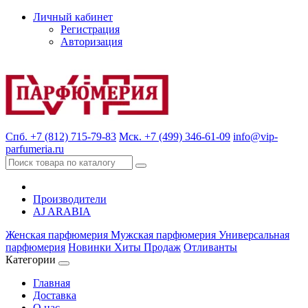
Личный кабинет
Регистрация
Авторизация
Спб. +7 (812) 715-79-83
Мск. +7 (499) 346-61-09
info@vip-
parfumeria.ru
Производители
AJ ARABIA
Женская парфюмерия
Мужская парфюмерия
Универсальная
парфюмерия
Новинки
Хиты Продаж
Отливанты
Категории
Главная
Доставка
О нас