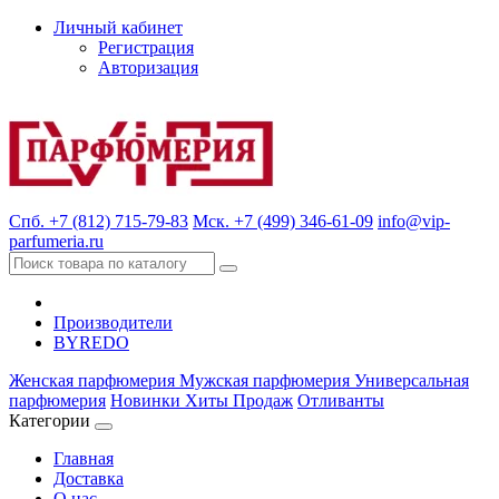
Личный кабинет
Регистрация
Авторизация
Спб. +7 (812) 715-79-83
Мск. +7 (499) 346-61-09
info@vip-
parfumeria.ru
Производители
BYREDO
Женская парфюмерия
Мужская парфюмерия
Универсальная
парфюмерия
Новинки
Хиты Продаж
Отливанты
Категории
Главная
Доставка
О нас