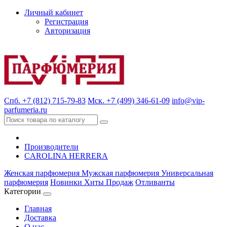
Личный кабинет
Регистрация
Авторизация
Спб. +7 (812) 715-79-83
Мск. +7 (499) 346-61-09
info@vip-
parfumeria.ru
Производители
CAROLINA HERRERA
Женская парфюмерия
Мужская парфюмерия
Универсальная
парфюмерия
Новинки
Хиты Продаж
Отливанты
Категории
Главная
Доставка
О нас