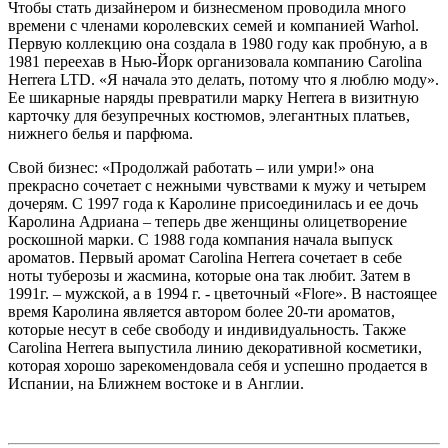
Чтобы стать дизайнером и бизнесменом проводила много
времени с членами королевских семей и компанией Warhol.
Первую коллекцию она создала в 1980 году как пробную, а в
1981 переехав в Нью-Йорк организовала компанию Carolina
Herrera LTD. «Я начала это делать, потому что я люблю моду».
Ее шикарные наряды превратили марку Herrera в визитную
карточку для безупречных костюмов, элегантных платьев,
нижнего белья и парфюма.
Свой бизнес: «Продолжай работать – или умри!» она
прекрасно сочетает с нежными чувствами к мужу и четырем
дочерям. С 1997 года к Каролине присоединилась и ее дочь
Каролина Адриана – теперь две женщины олицетворение
роскошной марки. С 1988 года компания начала выпуск
ароматов. Первый аромат Carolina Herrera сочетает в себе
ноты туберозы и жасмина, которые она так любит. Затем в
1991г. – мужской, а в 1994 г. - цветочный «Flore». В настоящее
время Каролина является автором более 20-ти ароматов,
которые несут в себе свободу и индивидуальность. Также
Carolina Herrera выпустила линию декоративной косметики,
которая хорошо зарекомендовала себя и успешно продается в
Испании, на Ближнем востоке и в Англии.