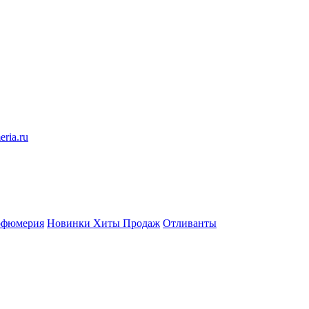
eria.ru
рфюмерия
Новинки
Хиты Продаж
Отливанты