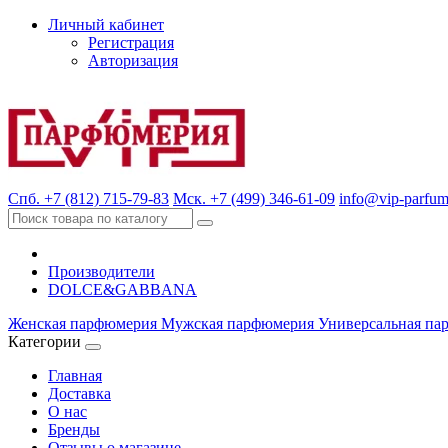
Личный кабинет
Регистрация
Авторизация
Спб. +7 (812) 715-79-83
Мск. +7 (499) 346-61-09
info@vip-parfum
Производители
DOLCE&GABBANA
Женская парфюмерия
Мужская парфюмерия
Универсальная па
Категории
Главная
Доставка
О нас
Бренды
Отзывы о магазине