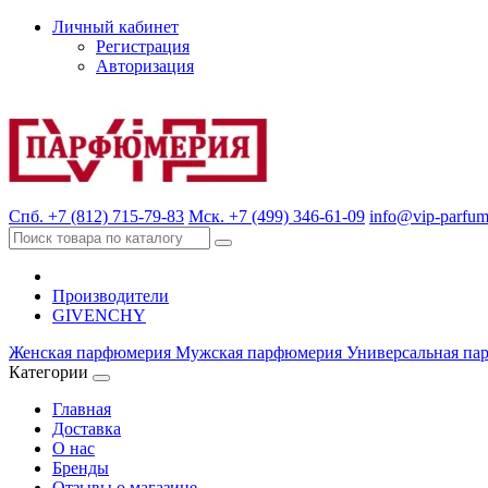
Личный кабинет
Регистрация
Авторизация
Спб. +7 (812) 715-79-83
Мск. +7 (499) 346-61-09
info@vip-parfum
Производители
GIVENCHY
Женская парфюмерия
Мужская парфюмерия
Универсальная па
Категории
Главная
Доставка
О нас
Бренды
Отзывы о магазине