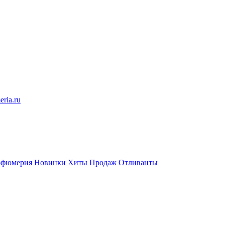
eria.ru
рфюмерия
Новинки
Хиты Продаж
Отливанты