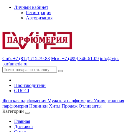
Личный кабинет
Регистрация
Авторизация
Спб. +7 (812) 715-79-83
Мск. +7 (499) 346-61-09
info@vip-
parfumeria.ru
Производители
GUCCI
Женская парфюмерия
Мужская парфюмерия
Универсальная
парфюмерия
Новинки
Хиты Продаж
Отливанты
Категории
Главная
Доставка
О нас