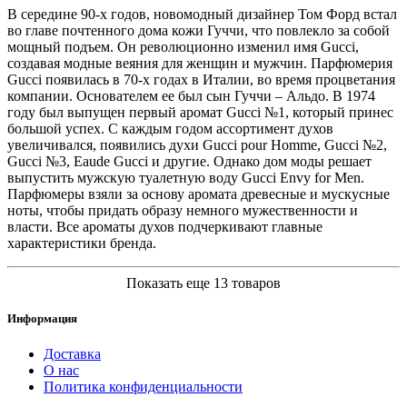
В середине 90-х годов, новомодный дизайнер Том Форд встал
во главе почтенного дома кожи Гуччи, что повлекло за собой
мощный подъем. Он революционно изменил имя Gucci,
создавая модные веяния для женщин и мужчин. Парфюмерия
Gucci появилась в 70-х годах в Италии, во время процветания
компании. Основателем ее был сын Гуччи – Альдо. В 1974
году был выпущен первый аромат Gucci №1, который принес
большой успех. С каждым годом ассортимент духов
увеличивался, появились духи Gucci pour Homme, Gucci №2,
Gucci №3, Eaude Gucci и другие. Однако дом моды решает
выпустить мужскую туалетную воду Gucci Envy for Men.
Парфюмеры взяли за основу аромата древесные и мускусные
ноты, чтобы придать образу немного мужественности и
власти. Все ароматы духов подчеркивают главные
характеристики бренда.
Показать еще 13 товаров
Информация
Доставка
О нас
Политика конфиденциальности