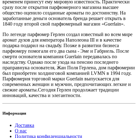
временем принесут ему мировую известность. Практически
сразу после открытия парфюмерного магазина высшее
общество оценило созданные ароматы по достоинству. На
заработанные деньги основатель бренда решает открыть в
1840 году второй свой парфюмерный магазин «Guerlain».
По легенде парфюмер Герлен создал известный во всем мире
аромат духов для императора Наполеона III и в качестве
подарка подарил на свадьбу. Позже в развитии бизнеса
парфюмеру помогали его два сына - Эме и Габриель. После
смерти основателя компания Guerlain передавалась по
наследству. Однако после ухода на пенсию последнего
праправнука основателя, Жан Поля Герлена, дом парфюмерии
был приобретен холдинговой компанией LVMN в 1994 году.
Парфюмерия торговой марки Guerlain выпускается для
современных женщин и мужчин, предпочитающих легкие и
свежие ароматы.Сегодня Герлен продолжает традиции
инноваций, качества и элегантности.
Информация
Доставка
О нас
Политика конфиденциальности