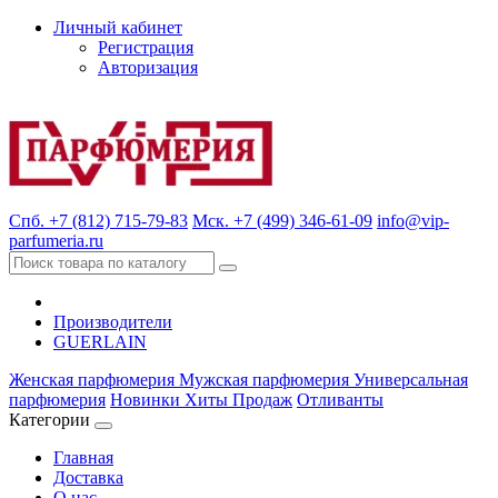
Личный кабинет
Регистрация
Авторизация
Спб. +7 (812) 715-79-83
Мск. +7 (499) 346-61-09
info@vip-
parfumeria.ru
Производители
GUERLAIN
Женская парфюмерия
Мужская парфюмерия
Универсальная
парфюмерия
Новинки
Хиты Продаж
Отливанты
Категории
Главная
Доставка
О нас