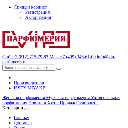
Личный кабинет
Регистрация
Авторизация
Спб. +7 (812) 715-79-83
Мск. +7 (499) 346-61-09
info@vip-
parfumeria.ru
Производители
ISSEY MIYAKE
Женская парфюмерия
Мужская парфюмерия
Универсальная
парфюмерия
Новинки
Хиты Продаж
Отливанты
Категории
Главная
Доставка
О нас