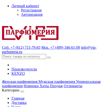
Личный кабинет
Регистрация
Авторизация
Спб. +7 (812) 715-79-83
Мск. +7 (499) 346-61-09
info@vip-
parfumeria.ru
Производители
KENZO
Женская парфюмерия
Мужская парфюмерия
Универсальная
парфюмерия
Новинки
Хиты Продаж
Отливанты
Категории
Главная
Доставка
О нас