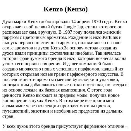
Kenzo (Кензо)
Духи марки Kenzo дебютировали 14 апреля 1970 года - Kenzo
открывает свой первый бутик Jungle Jap, стены которого он
расписывает сам, вручную. В 1987 году появился женский
парфюм с цветочным ароматом. Рождение Kenzo Parfums и
выпуск первого цветочного аромата, положившего начало
семье ароматов и духов Kenzo.За основу метода создания
духов взяли принципы составления икебаны. Так началась
история французского бренда Kenzo, который вознесла волна
успеха его первого творения. И далее компанией было
создано множество новых успешных парфюмов, каждый из
которых открывал новые грани парфюмерного искусства. В
последствии эти ароматы сменяли бутылочки и упаковки,
иногда к ним добавлялись новые нотки и оттенки, но всегда в
их основе лежала их базовая композиция. С этого года
ценности Kenzo выходят за пределы моды, получив новое
воплощение в духах Kenzo. В этом мире все пронизано
ароматами: через коллекции проходят мотивы цветов,
путешествий, экзотики и необычных предметов из дальних
стран.
У всех духов этого бренда присутствует фирменное отличие –