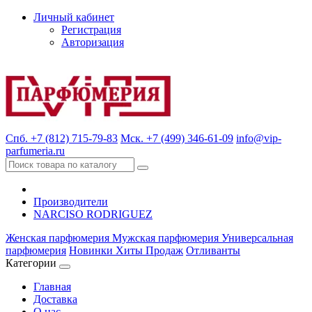
Личный кабинет
Регистрация
Авторизация
Спб. +7 (812) 715-79-83
Мск. +7 (499) 346-61-09
info@vip-
parfumeria.ru
Производители
NARCISO RODRIGUEZ
Женская парфюмерия
Мужская парфюмерия
Универсальная
парфюмерия
Новинки
Хиты Продаж
Отливанты
Категории
Главная
Доставка
О нас