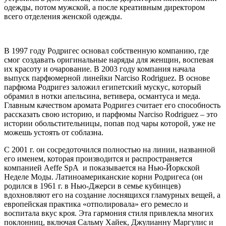
одежды, потом мужской, а после креативным директором
всего отделения женской одежды.
В 1997 году Родригес основал собственную компанию, где
смог создавать оригинальные наряды для женщин, воспевая
их красоту и очарование. В 2003 году компания начала
выпуск парфюмерной линейки Narciso Rodriguez. В основе
парфюма Родригез заложил египетский мускус, который
обрамил в нотки апельсина, ветивера, османтуса и меда.
Главным качеством аромата Родригез считает его способность
рассказать свою историю, и парфюмы Narciso Rodriguez – это
истории обольстительницы, попав под чары которой, уже не
можешь устоять от соблазна.
С 2001 г. он сосредоточился полностью на линии, названной
его именем, которая производится и распространяется
компанией Aeffe SpA и показывается на Нью-Йоркской
Неделе Моды. Латиноамериканские корни Родригеса (он
родился в 1961 г. в Нью-Джерси в семье кубинцев)
вдохновляют его на создание лоснящихся гламурных вещей, а
европейская практика «отполировала» его ремесло и
воспитала вкус кроя. Эта гармония стиля привлекла многих
поклонниц, включая Сальму Хайек, Джулианну Маргулис и