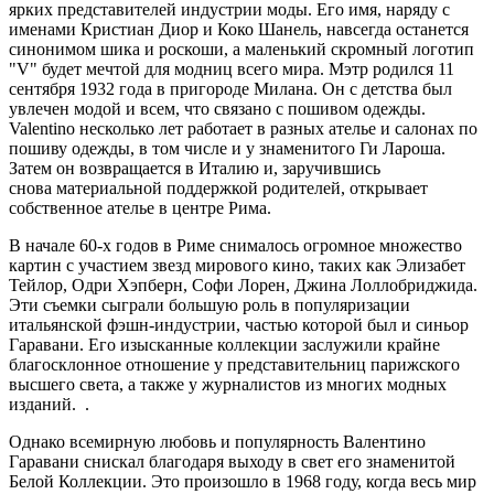
ярких представителей индустрии моды. Его имя, наряду с
именами Кристиан Диор и Коко Шанель, навсегда останется
синонимом шика и роскоши, а маленький скромный логотип
"V" будет мечтой для модниц всего мира. Мэтр родился 11
сентября 1932 года в пригороде Милана. Он с детства был
увлечен модой и всем, что связано с пошивом одежды.
Valentino несколько лет работает в разных ателье и салонах по
пошиву одежды, в том числе и у знаменитого Ги Лароша.
Затем он возвращается в Италию и, заручившись
снова материальной поддержкой родителей, открывает
собственное ателье в центре Рима.
В начале 60-х годов в Риме снималось огромное множество
картин с участием звезд мирового кино, таких как Элизабет
Тейлор, Одри Хэпберн, Софи Лорен, Джина Лоллобриджида.
Эти съемки сыграли большую роль в популяризации
итальянской фэшн-индустрии, частью которой был и синьор
Гаравани. Его изысканные коллекции заслужили крайне
благосклонное отношение у представительниц парижского
высшего света, а также у журналистов из многих модных
изданий. .
Однако всемирную любовь и популярность Валентино
Гаравани снискал благодаря выходу в свет его знаменитой
Белой Коллекции. Это произошло в 1968 году, когда весь мир