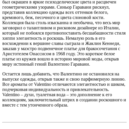
был окрашен в яркие психоделические цвета и расцвечен
геометрическими узорами. Синьор Гаравани рискнул,
представив коллекцию одежды всех оттенков белого,
кремового, беж, песочного и цвета слоновой кости.
Коллекция была столь изысканна и необычна, что весь мир
заговорил о талантливом и рисковом дизайнере из Италии,
который не побоялся противопоставить бесшабашности стиля
хиппи элегантность и роскошь. Немалую роль в его
восхождении к вершине славы сыграла и Жаклин Кеннеди,
заказав у маэстро подвенечное платье для бракосочетания с
Аристотелем Онассисом в 1968 году. Это короткое белое
платье из кружев вошло в историю мировой моды, открыв
миру истинный гений Валентино Гаравани.
Остается лишь добавить, что Валентино не остановился на
выпуске одежды, открыв также и свою парфюмерную линию.
Все ароматы от Valentino отличаются элегантностью и шиком,
подчеркивая индивидуальность и привлекательность.
Valentino – духи, туалетная вода – это дополнение к его
коллекциям, заключительный штрих в создании роскошного и
вместе с тем утонченного образа.