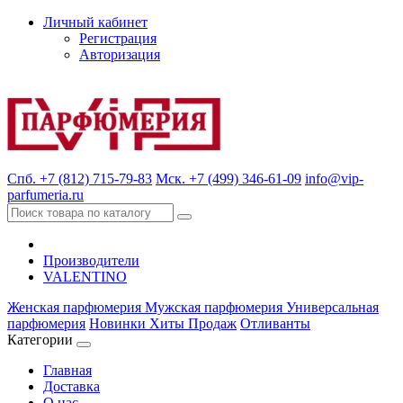
Личный кабинет
Регистрация
Авторизация
Спб. +7 (812) 715-79-83
Мск. +7 (499) 346-61-09
info@vip-
parfumeria.ru
Производители
VALENTINO
Женская парфюмерия
Мужская парфюмерия
Универсальная
парфюмерия
Новинки
Хиты Продаж
Отливанты
Категории
Главная
Доставка
О нас