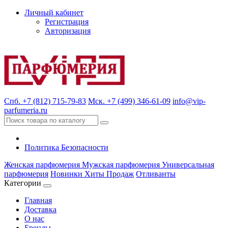
Личный кабинет
Регистрация
Авторизация
Спб. +7 (812) 715-79-83
Мск. +7 (499) 346-61-09
info@vip-
parfumeria.ru
Политика Безопасности
Женская парфюмерия
Мужская парфюмерия
Универсальная
парфюмерия
Новинки
Хиты Продаж
Отливанты
Категории
Главная
Доставка
О нас
Бренды