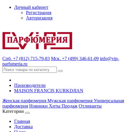
Личный кабинет
Регистрация
Авторизация
Спб. +7 (812) 715-79-83
Мск. +7 (499) 346-61-09
info@vip-
parfumeria.ru
Производители
MAISON FRANCIS KURKDJIAN
Женская парфюмерия
Мужская парфюмерия
Универсальная
парфюмерия
Новинки
Хиты Продаж
Отливанты
Категории
Главная
Доставка
О нас