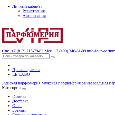
Личный кабинет
Регистрация
Авторизация
Спб. +7 (812) 715-79-83
Мск. +7 (499) 346-61-09
info@vip-parfum
Производители
LE LABO
Женская парфюмерия
Мужская парфюмерия
Универсальная па
Категории
Главная
Доставка
О нас
Бренды
Отзывы о магазине