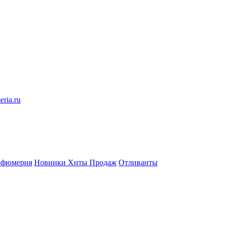
eria.ru
рфюмерия
Новинки
Хиты Продаж
Отливанты