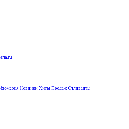
eria.ru
рфюмерия
Новинки
Хиты Продаж
Отливанты