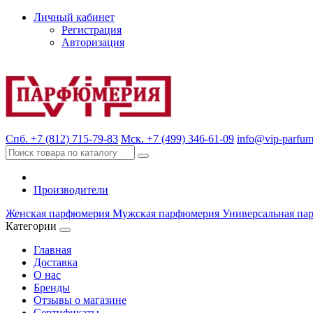
Личный кабинет
Регистрация
Авторизация
Спб. +7 (812) 715-79-83
Мск. +7 (499) 346-61-09
info@vip-parfum
Производители
Женская парфюмерия
Мужская парфюмерия
Универсальная па
Категории
Главная
Доставка
О нас
Бренды
Отзывы о магазине
Сертификаты