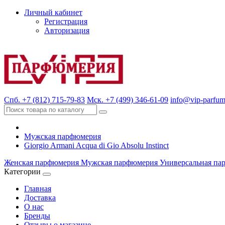
Личный кабинет
Регистрация
Авторизация
Спб. +7 (812) 715-79-83
Мск. +7 (499) 346-61-09
info@vip-parfum
Мужская парфюмерия
Giorgio Armani Acqua di Gio Absolu Instinct
Женская парфюмерия
Мужская парфюмерия
Универсальная па
Категории
Главная
Доставка
О нас
Бренды
Отзывы о магазине