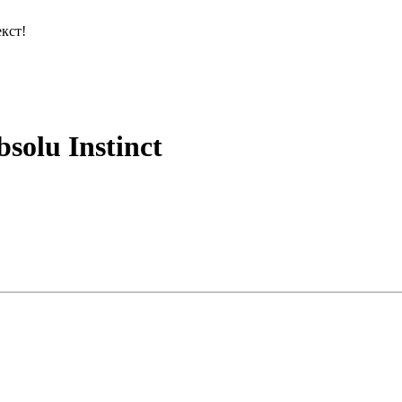
кст!
solu Instinct