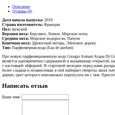
Описание
Отзывы (0)
Дата начала выпуска:
2019
Страна изготовитель:
Франция
Пол:
мужской
Верхняя нота:
Бергамот, Лимон, Морские ноты
Средняя нота:
Морские водоросли, Пачули
Конечная нота:
Древесный янтарь, Эбеновое дерево
Тип:
Парфюмерная вода (Eau de parfum)
Про новую парфюмированную воду Giorgio Armani Acqua Di Gio 
является одновременно сдержанной и вызывающе открытой, к
с настоящей эйфорией. В стартовой мелодии перед нами раскры
более сладкая и независимая, в ней набирает обороты запах п
дереве, цвет которого невозможно перепутать ни с чем. Приго
Написать отзыв
Ваше имя: