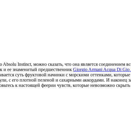
Absolu Instinct, можно сказать, что она является соединением 
ак и ее знаменитый предшественник
Giorgio Armani Acqua Di Gio
вается суть фруктовой начинки с морскими оттенками, которые 
ачули, с его плотной пеленой и сахарными аккордами. И наконец
товьтесь к настоящей феерии чувств, которые невозможно скрыть