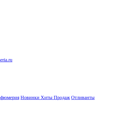
eria.ru
рфюмерия
Новинки
Хиты Продаж
Отливанты