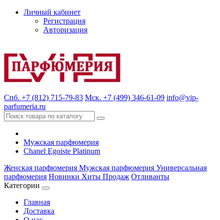
Личный кабинет
Регистрация
Авторизация
Спб. +7 (812) 715-79-83
Мск. +7 (499) 346-61-09
info@vip-
parfumeria.ru
Мужская парфюмерия
Chanel Egoiste Platinum
Женская парфюмерия
Мужская парфюмерия
Универсальная
парфюмерия
Новинки
Хиты Продаж
Отливанты
Категории
Главная
Доставка
О нас