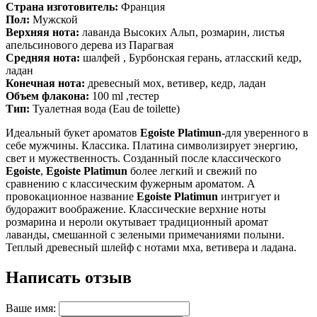
Страна изготовитель:
Франция
Пол:
Мужской
Верхняя нота:
лаванда Высоких Альп, розмарин, листья
апельсинового дерева из Парагвая
Средняя нота:
шалфей , Бурбонская герань, атласский кедр,
ладан
Конечная нота:
древесный мох, ветивер, кедр, ладан
Объем флакона
:
100 ml ,тестер
Тип:
Туалетная вода (Eau de toilette)
Идеальный букет ароматов
Egoiste Platimun-
для уверенного в
себе мужчины. Классика. Платина символизирует энергию,
свет и мужественность. Созданный после классического
Egoiste
,
Egoiste Platimun
более легкий и свежий по
сравнению с классическим фужерным ароматом. А
провокационное название
Egoiste Platimun
интригует и
будоражит воображение. Классические верхние ноты
розмарина и нероли окутывает традиционный аромат
лаванды, смешанной с зелеными примечаниями полыни.
Теплый древесный шлейф с нотами мха, ветивера и ладана.
Написать отзыв
Ваше имя: