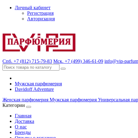
Личный кабинет
Регистрация
Авторизация
Спб. +7 (812) 715-79-83
Мск. +7 (499) 346-61-09
info@vip-parfum
Мужская парфюмерия
Davidoff Adventure
Женская парфюмерия
Мужская парфюмерия
Универсальная па
Категории
Главная
Доставка
О нас
Бренды
Отзывы о магазине