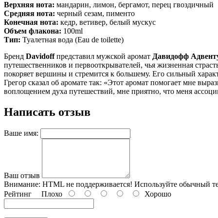
Верхняя нота:
мандарин, лимон, бергамот, перец гвоздичный
Средняя нота:
черный сезам, пименто
Конечная нота:
кедр, ветивер, белый мускус
Объем флакона
:
100ml
Тип:
Туалетная вода (Eau de toilette)
Бренд
Davidoff
представил мужской аромат
Давидофф Адвент
путешественников и первооткрывателей, чья жизненная страс
покоряет вершины и стремится к большему. Его сильный характ
Грегор сказал об аромате так: «Этот аромат помогает мне выра
воплощением духа путешествий, мне приятно, что меня ассоци
Написать отзыв
Ваше имя:
Ваш отзыв
Внимание:
HTML не поддерживается! Используйте обычный те
Рейтинг
Плохо
Хорошо