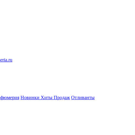
eria.ru
рфюмерия
Новинки
Хиты Продаж
Отливанты