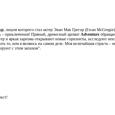
ур
, лицом которого стал актер Эван Мак Грегор (Ewan McGrego
ть – приключения! Пряный, древесный аромат
Adventure
обращае
ер и яркая харизма открывают новые горизонты, исследуют неиз
зить то, кем я являюсь на самом деле. Моя величайшая страсть 
ируют с этим запахом".
кст!