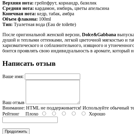
Верхняя нота:
грейпфрут, кориандр, базилик
Средняя нота:
кардамон, имбирь, цветы апельсина
Конечная нота:
кедр, табак, амбра
Объем флакона
:
100ml
Тип:
Туалетная вода (Eau de toilette)
После оригинальной женской версии,
Dolce&Gabbana
выпуска
душой и теплыми оттенками, легкой цветочной мягкостью и та
харизматического и соблазнительного, изящного и утонченного,
боится проявлять свою индивидуальность в аромате, который н
Написать отзыв
Ваше имя:
Ваш отзыв
Внимание:
HTML не поддерживается! Используйте обычный те
Рейтинг
Плохо
Хорошо
Продолжить