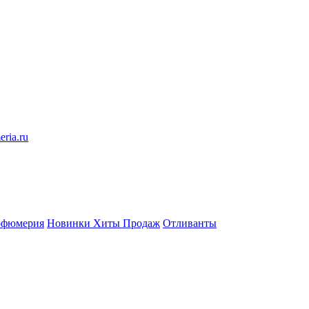
eria.ru
рфюмерия
Новинки
Хиты Продаж
Отливанты