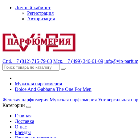
Личный кабинет
Регистрация
Авторизация
Спб. +7 (812) 715-79-83
Мск. +7 (499) 346-61-09
info@vip-parfum
Мужская парфюмерия
Dolce And Gabbana The One For Men
Женская парфюмерия
Мужская парфюмерия
Универсальная па
Категории
Главная
Доставка
О нас
Бренды
Отзывы о магазине