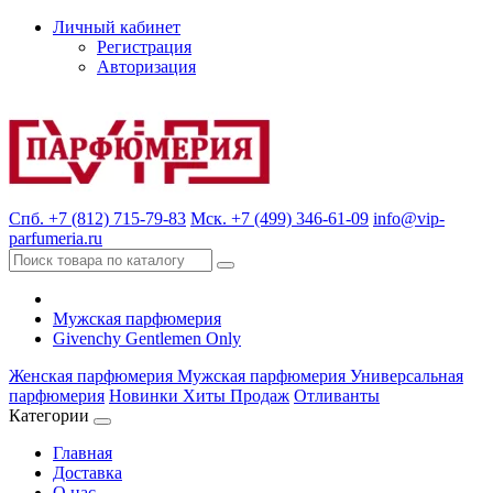
Личный кабинет
Регистрация
Авторизация
Спб. +7 (812) 715-79-83
Мск. +7 (499) 346-61-09
info@vip-
parfumeria.ru
Мужская парфюмерия
Givenchy Gentlemen Only
Женская парфюмерия
Мужская парфюмерия
Универсальная
парфюмерия
Новинки
Хиты Продаж
Отливанты
Категории
Главная
Доставка
О нас