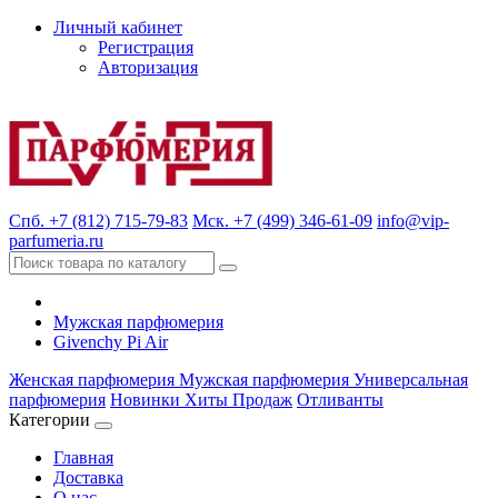
Личный кабинет
Регистрация
Авторизация
Спб. +7 (812) 715-79-83
Мск. +7 (499) 346-61-09
info@vip-
parfumeria.ru
Мужская парфюмерия
Givenchy Pi Air
Женская парфюмерия
Мужская парфюмерия
Универсальная
парфюмерия
Новинки
Хиты Продаж
Отливанты
Категории
Главная
Доставка
О нас