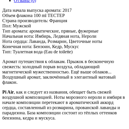
Отзывы (0)
Дата начала выпуска аромата: 2017
Объем флакона 100 ml ТЕСТЕР
Страна производитель: Франция
Пол: Мужской
Тип аромата: ароматические, пряные, фужерные
Начальная нота: Имбирь, Ледяная нота, Нероли
Нота сердца: Лаванда, Розмарин, Цветочные ноты
Конечная нота: Бензоин, Кедр, Мускус
Тип: Туалетная вода (Eau de toilette)
Аромат путешествия к облакам. Прыжок в бесконечную
свежесть: холодный порыв воздуха, обладающий
магнетической мужественностью. Ещё выше облаков...
Воздушный аромат, заключённый в элегантный матовый
флакон.
Pi Air
, как и следует из названия, обещает быть свежей
воздушной композицией. Ноты морозного нероли и имбиря в
начале композиции перетекают в ароматический аккорд
сердца, составленный из розмарина, прованской лаванды и
парадизона. База композиции состоит из тёплых оттенков
бензоина, кедра и мускуса.