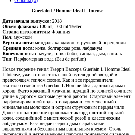
Отзывы (0)
Guerlain L’Homme Ideal L'Intense
Дата начала выпуска:
2018
Объем флакона:
100 ml, 100 ml
Tester
Страна изготовитель:
Франция
Пол:
мужской
Верхняя нота:
миндаль, кардамон, стручковый перец чили
Средняя нота:
кожа, болгарская роза, лабданум
Конечная нота:
пачули, тонка бобы, сандал, дым, ваниль
Тип:
Парфюмерная вода (Eau de parfum)
Новое творение гения Тьерри Вассера Guerlain L'Homme Ideal
L'Intense, уже готово стать вашей путеводной звездой в
предстоящем теплом сезоне. Как и все представители
знатного семейства Guerlain L'Homme Ideal, данный аромат
хорош, будто красивый мужчина, идущий по залитой солнцем
улице в дорогом костюме ручной работы. Стартовый элемент
парфюмированной воды это кардамон, совмещенный с
миндальным молочком и острым стручковым перцем чили.
Далее это настроение продолжает аккорд плотной горькой
кожи, соединённой с мистической розой и классическим
лабданумом. База выдает серый дым с арабскими
вкраплениями и беззащитным ванильным кремом. Столь
интересный и нетривиальный парфюм понравится сильному