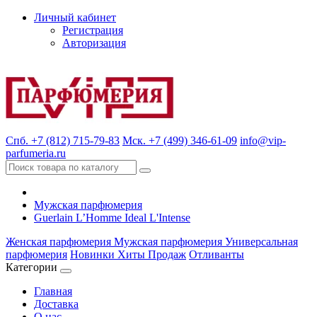
Личный кабинет
Регистрация
Авторизация
Спб. +7 (812) 715-79-83
Мск. +7 (499) 346-61-09
info@vip-
parfumeria.ru
Мужская парфюмерия
Guerlain L’Homme Ideal L'Intense
Женская парфюмерия
Мужская парфюмерия
Универсальная
парфюмерия
Новинки
Хиты Продаж
Отливанты
Категории
Главная
Доставка
О нас