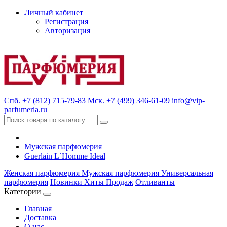
Личный кабинет
Регистрация
Авторизация
Спб. +7 (812) 715-79-83
Мск. +7 (499) 346-61-09
info@vip-
parfumeria.ru
Мужская парфюмерия
Guerlain L`Homme Ideal
Женская парфюмерия
Мужская парфюмерия
Универсальная
парфюмерия
Новинки
Хиты Продаж
Отливанты
Категории
Главная
Доставка
О нас