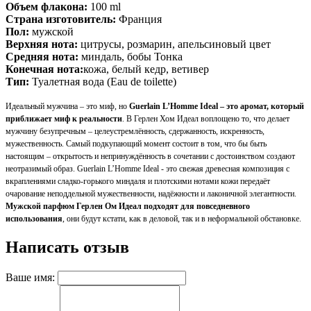
Объем флакона:
100 ml
Страна изготовитель:
Франция
Пол:
мужской
Верхняя нота:
цитрусы, розмарин, апельсиновый цвет
Средняя нота:
миндаль, бобы Тонка
Конечная нота:
кожа, белый кедр, ветивер
Тип:
Туалетная вода (Eau de toilette)
Идеальный мужчина – это миф, но
Guerlain L’Homme Ideal – это аромат, который
приближает миф к реальности
. В Герлен Хом Идеал воплощено то, что делает
мужчину безупречным – целеустремлённость, сдержанность, искренность,
мужественность. Самый подкупающий момент состоит в том, что бы быть
настоящим – открытость и непринуждённость в сочетании с достоинством создают
неотразимый образ. Guerlain L’Homme Ideal - это свежая древесная композиция с
вкраплениями сладко-горького миндаля и плотскими нотами кожи передаёт
очарование неподдельной мужественности, надёжности и лаконичной элегантности.
Мужской парфюм Герлен Ом Идеал подходят для повседневного
использования
, они будут кстати, как в деловой, так и в неформальной обстановке.
Написать отзыв
Ваше имя: