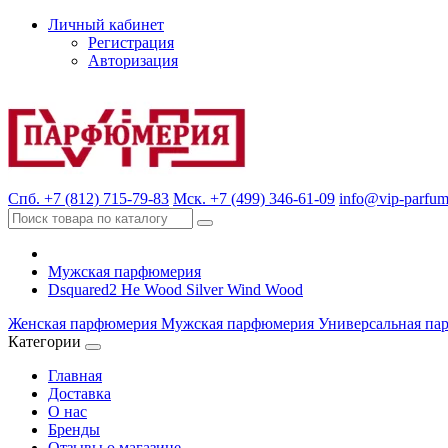
Личный кабинет
Регистрация
Авторизация
Спб. +7 (812) 715-79-83
Мск. +7 (499) 346-61-09
info@vip-parfum
Мужская парфюмерия
Dsquared2 He Wood Silver Wind Wood
Женская парфюмерия
Мужская парфюмерия
Универсальная па
Категории
Главная
Доставка
О нас
Бренды
Отзывы о магазине