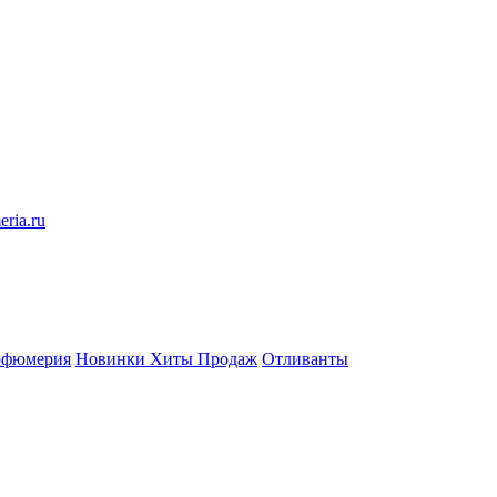
eria.ru
рфюмерия
Новинки
Хиты Продаж
Отливанты