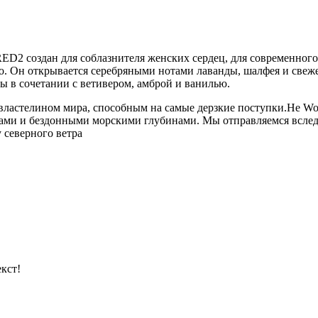
2 создан для соблазнителя женских сердец, для современного 
го. Он открывается серебряными нотами лаванды, шалфея и свеж
 в сочетании с ветивером, амброй и ванилью.
ластелином мира, способным на самые дерзкие поступки.He Wood
ами и бездонными морскими глубинами. Мы отправляемся вслед 
 северного ветра
кст!