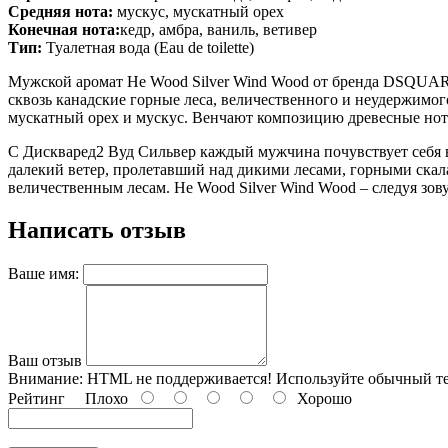
Средняя нота:
мускус, мускатный орех
Конечная нота:
кедр, амбра, ваниль, ветивер
Тип:
Туалетная вода (Eau de toilette)
Мужской аромат He Wood Silver Wind Wood от бренда DSQUARED
сквозь канадские горные леса, величественного и неудержимо
мускатный орех и мускус. Венчают композицию древесные ноты
С Дискваред2 Вуд Сильвер каждый мужчина почувствует себя в
далекий ветер, пролетавший над дикими лесами, горными скал
величественным лесам. He Wood Silver Wind Wood – следуя зову
Написать отзыв
Ваше имя:
Ваш отзыв
Внимание:
HTML не поддерживается! Используйте обычный те
Рейтинг
Плохо
Хорошо