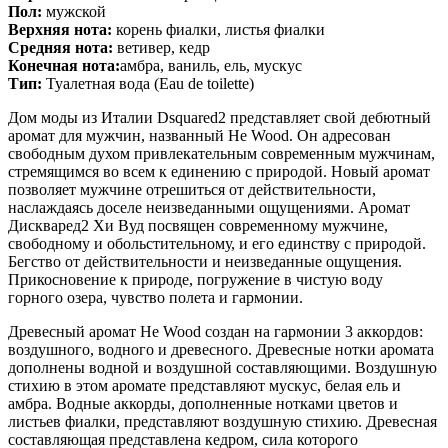
Пол:
мужской
Верхняя нота:
корень фиалки, листья фиалки
Средняя нота:
ветивер, кедр
Конечная нота:
амбра, ваниль, ель, мускус
Тип:
Туалетная вода (Eau de toilette)
Дом моды из Италии Dsquared2 представляет свой дебютный
аромат для мужчин, названный He Wood. Он адресован
свободным духом привлекательным современным мужчинам,
стремящимся во всем к единению с природой. Новый аромат
позволяет мужчине отрешиться от действительности,
наслаждаясь доселе неизведанными ощущениями. Аромат
Дискваред2 Хи Вуд посвящен современному мужчине,
свободному и обольстительному, и его единству с природой.
Бегство от действительности и неизведанные ощущения.
Прикосновение к природе, погружение в чистую воду
горного озера, чувство полета и гармонии.
Древесный аромат He Wood создан на гармонии 3 аккордов:
воздушного, водного и древесного. Древесные нотки аромата
дополнены водной и воздушной составляющими. Воздушную
стихию в этом аромате представляют мускус, белая ель и
амбра. Водные аккорды, дополненные нотками цветов и
листьев фиалки, представляют воздушную стихию. Древесная
составляющая представлена кедром, сила которого