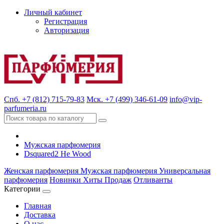
Личный кабинет
Регистрация
Авторизация
Спб. +7 (812) 715-79-83
Мск. +7 (499) 346-61-09
info@vip-
parfumeria.ru
Мужская парфюмерия
Dsquared2 He Wood
Женская парфюмерия
Мужская парфюмерия
Универсальная
парфюмерия
Новинки
Хиты Продаж
Отливанты
Категории
Главная
Доставка
О нас