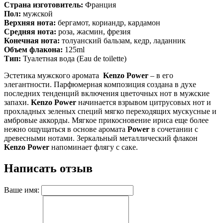
Страна изготовитель:
Франция
Пол:
мужской
Верхняя нота:
бергамот, кориандр, кардамон
Средняя нота:
роза, жасмин, фрезия
Конечная нота:
толуанский бальзам, кедр, ладанник
Объем флакона:
125ml
Тип:
Туалетная вода (Eau de toilette)
Эстетика мужского аромата
Kenzo Power
– в его
элегантности. Парфюмерная композиция создана в духе
последних тенденций включения цветочных нот в мужские
запахи.
Kenzo Power
начинается взрывом цитрусовых нот и
прохладных зеленых специй мягко переходящих мускусные и
амбровые аккорды. Мягкое прикосновение ириса еще более
нежно ощущаться в основе аромата
Power
в сочетании с
древесными нотами. Зеркальный металлический флакон
Kenzo Power
напоминает флягу с саке.
Написать отзыв
Ваше имя: