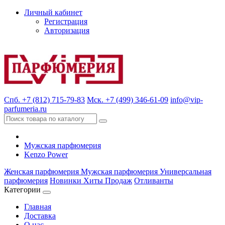
Личный кабинет
Регистрация
Авторизация
Спб. +7 (812) 715-79-83
Мск. +7 (499) 346-61-09
info@vip-
parfumeria.ru
Мужская парфюмерия
Kenzo Power
Женская парфюмерия
Мужская парфюмерия
Универсальная
парфюмерия
Новинки
Хиты Продаж
Отливанты
Категории
Главная
Доставка
О нас