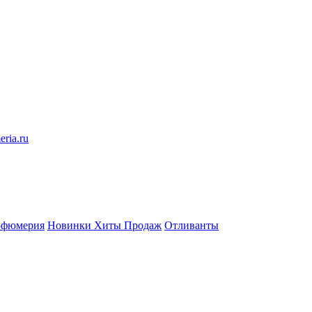
eria.ru
рфюмерия
Новинки
Хиты Продаж
Отливанты