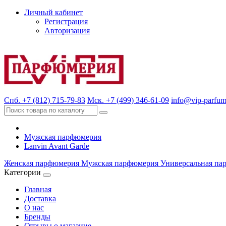
Личный кабинет
Регистрация
Авторизация
Спб. +7 (812) 715-79-83
Мск. +7 (499) 346-61-09
info@vip-parfum
Мужская парфюмерия
Lanvin Avant Garde
Женская парфюмерия
Мужская парфюмерия
Универсальная па
Категории
Главная
Доставка
О нас
Бренды
Отзывы о магазине