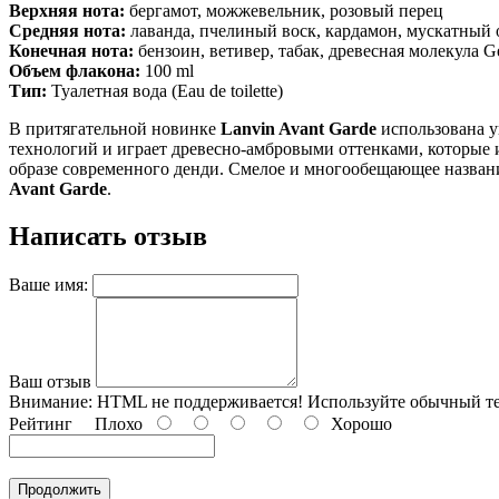
Верхняя нота:
бергамот, можжевельник, розовый перец
Средняя нота:
лаванда, пчелиный воск, кардамон, мускатный 
Конечная нота:
бензоин, ветивер, табак, древесная молекула 
Объем флакона:
100 ml
Тип:
Туалетная вода (Eau de toilette)
В притягательной новинке
Lanvin Avant Garde
использована у
технологий и играет древесно-амбровыми оттенками, которые
образе современного денди. Смелое и многообещающее назва
Avant Garde
.
Написать отзыв
Ваше имя:
Ваш отзыв
Внимание:
HTML не поддерживается! Используйте обычный те
Рейтинг
Плохо
Хорошо
Продолжить