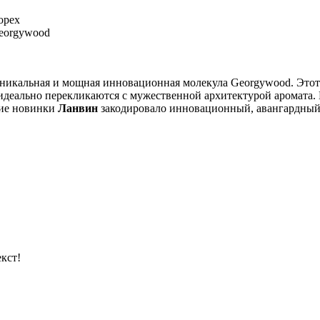
орех
Georgywood
никальная и мощная инновационная молекула Georgywood. Этот
 идеально перекликаются с мужественной архитектурой аромата
ние новинки
Ланвин
закодировало инновационный, авангардный
кст!