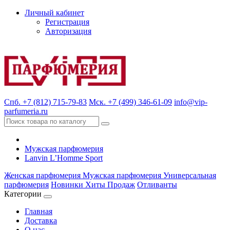
Личный кабинет
Регистрация
Авторизация
Спб. +7 (812) 715-79-83
Мск. +7 (499) 346-61-09
info@vip-
parfumeria.ru
Мужская парфюмерия
Lanvin L’Homme Sport
Женская парфюмерия
Мужская парфюмерия
Универсальная
парфюмерия
Новинки
Хиты Продаж
Отливанты
Категории
Главная
Доставка
О нас