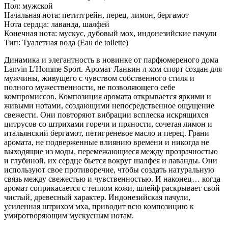
Пол: мужской
Начальная нота: петитгрейн, перец, лимон, бергамот
Нота сердца: лаванда, шалфей
Конечная нота: мускус, дубовый мох, индонезийские пачули
Тип: Туалетная вода (Eau de toilette)
Динамика и элегантность в новинке от парфюмереного дома
Lanvin L'Homme Sport. Аромат Ланвин л хом спорт создан для
мужчины, живущего с чувством собственного стиля и
полного мужественности, не позволяющего себе
компромиссов. Композиция аромата открывается яркими и
живыми нотами, создающими непосредственное ощущение
свежести. Они повторяют вибрации всплеска искрящихся
цитрусов со штрихами горечи и пряности, сочетая лимон и
итальянский бергамот, петигреневое масло и перец. Грани
аромата, не подверженные влиянию времени и никогда не
выходящие из моды, перемежающиеся между прозрачностью
и глубиной, их сердце бьется вокруг шалфея и лаванды. Они
используют свое противоречие, чтобы создать натуральную
связь между свежестью и чувственностью. И наконец… когда
аромат соприкасается с теплом кожи, шлейф раскрывает свой
чистый, древесный характер. Индонезийская пачули,
усиленная штрихом мха, приводит всю композицию к
умиротворяющим мускусным нотам.