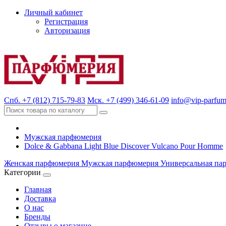
Личный кабинет
Регистрация
Авторизация
Спб. +7 (812) 715-79-83
Мск. +7 (499) 346-61-09
info@vip-parfum
Мужская парфюмерия
Dolce & Gabbana Light Blue Discover Vulcano Pour Homme
Женская парфюмерия
Мужская парфюмерия
Универсальная па
Категории
Главная
Доставка
О нас
Бренды
Отзывы о магазине