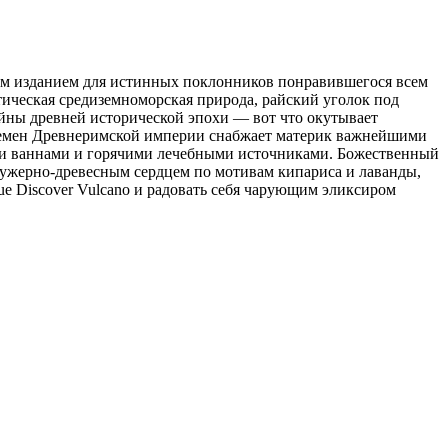
изданием для истинных поклонников понравившегося всем
отическая средиземноморская природа, райский уголок под
айны древней исторической эпохи — вот что окутывает
 времен Древнеримской империи снабжает материк важнейшими
ыми ваннами и горячими лечебными источниками. Божественный
фужерно-древесным сердцем по мотивам кипариса и лаванды,
e Discover Vulcano и радовать себя чарующим эликсиром