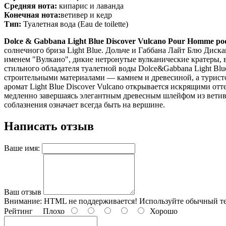
Средняя нота:
кипарис и лаванда
Конечная нота:
ветивер и кедр
Тип:
Туалетная вода (Eau de toilette)
Dolce & Gabbana Light Blue Discover Vulcano Pour Homme
солнечного бриза Light Blue. Дольче и Габбана Лайт Блю Диск
именем "Вулкано", дикие нетронутые вулканические кратеры, в
стильного обладателя туалетной воды Dolce&Gabbana Light Bl
строительными материалами — камнем и древесиной, а турист
аромат Light Blue Discover Vulcano открывается искрящими о
медленно завершаясь элегантным древесным шлейфом из ветиве
соблазнения означает всегда быть на вершине.
Написать отзыв
Ваше имя:
Ваш отзыв
Внимание:
HTML не поддерживается! Используйте обычный те
Рейтинг
Плохо
Хорошо