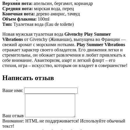
Верхняя нота:
апельсин, бергамот, кориандр
Средняя нота:
морская вода, перец
Конечная нота:
дерево амирис, тачвуд
Объем флакона
:
100ml
Тип:
Туалетная вода (Eau de toilette)
Новая мужская туалетная вода
Givenchy Play Summer
Vibrations
от Givenchy (Живанши), выпущена во Франции —
свежий аромат с морскими нотками.
Play Summer Vibrations
отражает характер своего обладателя. Его движения легки и
стремительны, он обожает развлечения и любит привлекать к
себе внимание. Авантюризм, азарт и легкий флирт – его
стихия, игра – искусство, которым он владеет в совершенстве!
Написать отзыв
Ваше имя:
Ваш отзыв
Внимание:
HTML не поддерживается! Используйте обычный
текст!