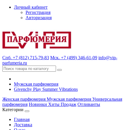
Личный кабинет
Регистрация
Авторизация
Спб. +7 (812) 715-79-83
Мск. +7 (499) 346-61-09
info@vip-
parfumeria.ru
Мужская парфюмерия
Givenchy Play Summer Vibrations
Женская парфюмерия
Мужская парфюмерия
Универсальная
парфюмерия
Новинки
Хиты Продаж
Отливанты
Категории
Главная
Доставка
О нас