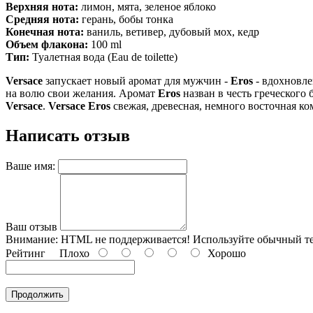
Верхняя нота:
лимон, мята, зеленое яблоко
Средняя нота:
герань, бобы тонка
Конечная нота:
ваниль, ветивер, дубовый мох, кедр
Объем флакона:
100 ml
Тип:
Туалетная вода (Eau de toilette)
Versace
запускает новый аромат для мужчин -
Eros
- вдохновле
на волю свои желания. Аромат
Eros
назван в честь греческого
Versace
.
Versace
Eros
свежая, древесная, немного восточная ко
Написать отзыв
Ваше имя:
Ваш отзыв
Внимание:
HTML не поддерживается! Используйте обычный те
Рейтинг
Плохо
Хорошо
Продолжить