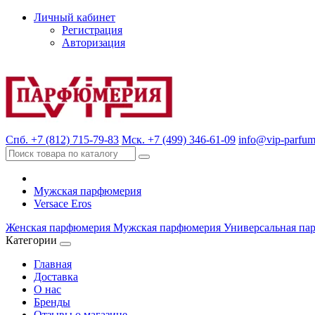
Личный кабинет
Регистрация
Авторизация
Спб. +7 (812) 715-79-83
Мск. +7 (499) 346-61-09
info@vip-parfum
Мужская парфюмерия
Versace Eros
Женская парфюмерия
Мужская парфюмерия
Универсальная па
Категории
Главная
Доставка
О нас
Бренды
Отзывы о магазине