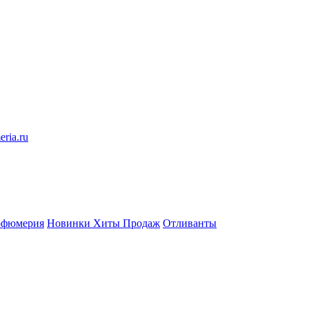
eria.ru
рфюмерия
Новинки
Хиты Продаж
Отливанты