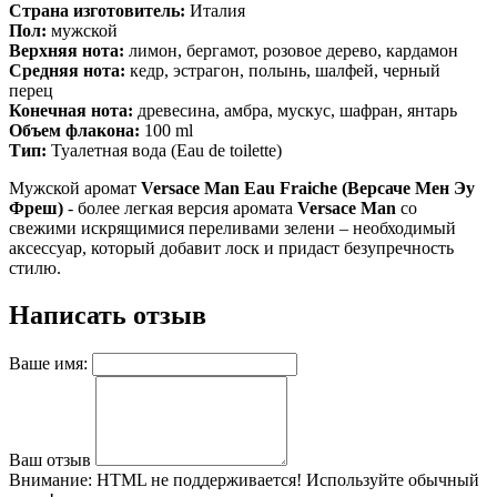
Страна изготовитель:
Италия
Пол:
мужской
Верхняя нота:
лимон, бергамот, розовое дерево, кардамон
Средняя нота:
кедр, эстрагон, полынь, шалфей, черный
перец
Конечная нота:
древесина, амбра, мускус, шафран, янтарь
Объем флакона:
100 ml
Тип:
Туалетная вода (Eau de toilette)
Мужской аромат
Versace Man Eau Fraiche (Версаче Мен Эу
Фреш)
- более легкая версия аромата
Versace Man
со
свежими искрящимися переливами зелени – необходимый
аксессуар, который добавит лоск и придаст безупречность
стилю.
Написать отзыв
Ваше имя:
Ваш отзыв
Внимание:
HTML не поддерживается! Используйте обычный