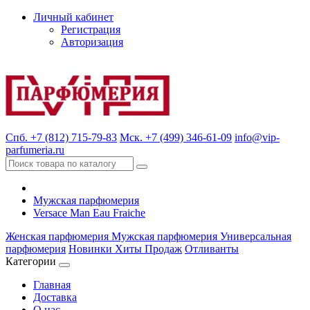
Личный кабинет
Регистрация
Авторизация
Спб. +7 (812) 715-79-83
Мск. +7 (499) 346-61-09
info@vip-
parfumeria.ru
Мужская парфюмерия
Versace Man Eau Fraiche
Женская парфюмерия
Мужская парфюмерия
Универсальная
парфюмерия
Новинки
Хиты Продаж
Отливанты
Категории
Главная
Доставка
О нас