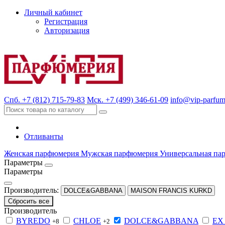
Личный кабинет
Регистрация
Авторизация
Спб. +7 (812) 715-79-83
Мск. +7 (499) 346-61-09
info@vip-parfum
Отливанты
Женская парфюмерия
Мужская парфюмерия
Универсальная па
Параметры
Параметры
Производитель:
DOLCE&GABBANA
MAISON FRANCIS KURKD
Сбросить все
Производитель
BYREDO
CHLOE
DOLCE&GABBANA
EX
+8
+2