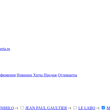
eria.ru
рфюмерия
Новинки
Хиты Продаж
Отливанты
 NIHILO
JEAN PAUL GAULTIER
LE LABO
M
+1
+1
+1