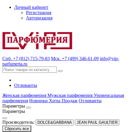
Личный кабинет
Регистрация
Авторизация
Спб. +7 (812) 715-79-83
Мск. +7 (499) 346-61-09
info@vip-
parfumeria.ru
Отливанты
Женская парфюмерия
Мужская парфюмерия
Универсальная
парфюмерия
Новинки
Хиты Продаж
Отливанты
Параметры
Параметры
Производитель:
DOLCE&GABBANA
JEAN PAUL GAULTIER
Сбросить все