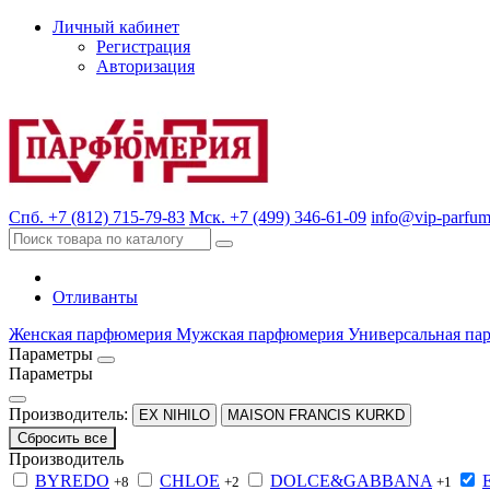
Личный кабинет
Регистрация
Авторизация
Спб. +7 (812) 715-79-83
Мск. +7 (499) 346-61-09
info@vip-parfum
Отливанты
Женская парфюмерия
Мужская парфюмерия
Универсальная па
Параметры
Параметры
Производитель:
EX NIHILO
MAISON FRANCIS KURKD
Сбросить все
Производитель
BYREDO
CHLOE
DOLCE&GABBANA
+8
+2
+1