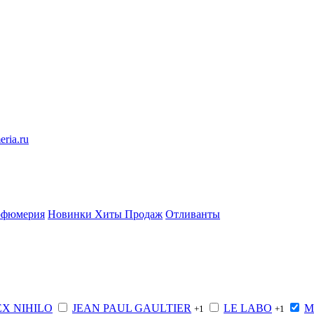
eria.ru
рфюмерия
Новинки
Хиты Продаж
Отливанты
EX NIHILO
JEAN PAUL GAULTIER
LE LABO
M
+1
+1