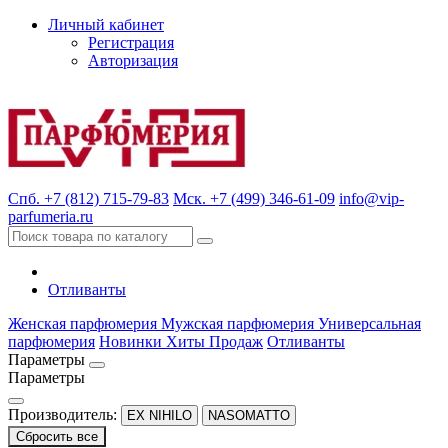
Личный кабинет
Регистрация
Авторизация
Спб. +7 (812) 715-79-83
Мск. +7 (499) 346-61-09
info@vip-
parfumeria.ru
Отливанты
Женская парфюмерия
Мужская парфюмерия
Универсальная
парфюмерия
Новинки
Хиты Продаж
Отливанты
Параметры
Параметры
Производитель:
EX NIHILO
NASOMATTO
Сбросить все