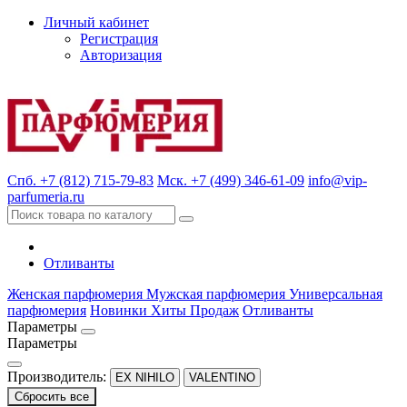
Личный кабинет
Регистрация
Авторизация
Спб. +7 (812) 715-79-83
Мск. +7 (499) 346-61-09
info@vip-
parfumeria.ru
Отливанты
Женская парфюмерия
Мужская парфюмерия
Универсальная
парфюмерия
Новинки
Хиты Продаж
Отливанты
Параметры
Параметры
Производитель:
EX NIHILO
VALENTINO
Сбросить все