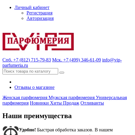
Личный кабинет
Регистрация
Авторизация
Спб. +7 (812) 715-79-83
Мск. +7 (499) 346-61-09
info@vip-
parfumeria.ru
Отзывы о магазине
Женская парфюмерия
Мужская парфюмерия
Универсальная
парфюмерия
Новинки
Хиты Продаж
Отливанты
Наши преимущества
Удобно!
Быстрая обработка заказов. В нашем