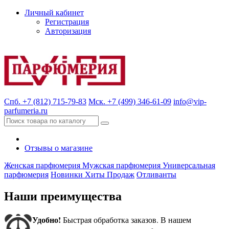
Личный кабинет
Регистрация
Авторизация
Спб. +7 (812) 715-79-83
Мск. +7 (499) 346-61-09
info@vip-
parfumeria.ru
Отзывы о магазине
Женская парфюмерия
Мужская парфюмерия
Универсальная
парфюмерия
Новинки
Хиты Продаж
Отливанты
Наши преимущества
Удобно!
Быстрая обработка заказов. В нашем