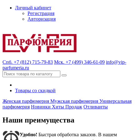
Личный кабинет
Регистрация
Авторизация
Спб. +7 (812) 715-79-83
Мск. +7 (499) 346-61-09
info@vip-
parfumeria.ru
Товары со скидкой
Женская парфюмерия
Мужская парфюмерия
Универсальная
парфюмерия
Новинки
Хиты Продаж
Отливанты
Наши преимущества
Удобно!
Быстрая обработка заказов. В нашем