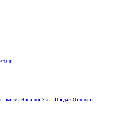
eria.ru
рфюмерия
Новинки
Хиты Продаж
Отливанты