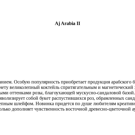
Aj Arabia II
ием. Особую популярность приобретает продукция арабского бр
ету великолепный коктейль спритягательным и магнетический хар
ыми оттенками розы, благоухающей мускусно-сандаловой базой
мволизирует собой букет распустившихся роз, обрамленных сан
лепным шлейфом. Новинка придется по душе любителям креатив
лько дополняет чувственность восточной древесно-цветочной а