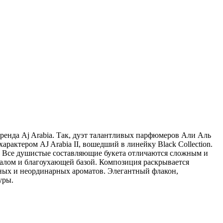
енда Aj Arabia. Так, дуэт талантливых парфюмеров Али Аль
актером AJ Arabia II, вошедший в линейку Black Collection.
. Все душистые составляющие букета отличаются сложным и
далом и благоухающей базой. Композиция раскрывается
ных и неординарных ароматов. Элегантный флакон,
уры.