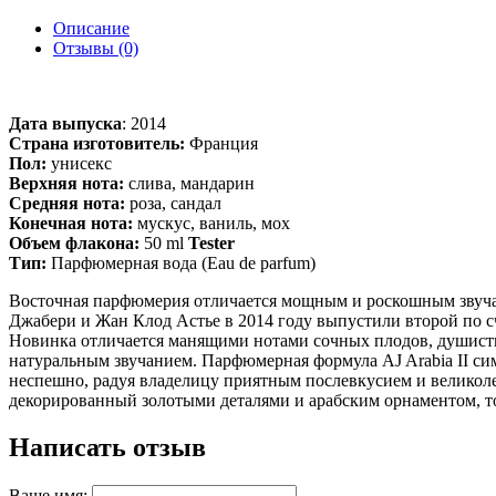
Описание
Отзывы (0)
Дата выпуска
:
2014
Страна изготовитель:
Франция
Пол:
унисекс
Верхняя нота:
слива, мандарин
Средняя нота:
роза, сандал
Конечная нота:
мускус, ваниль, мох
Объем флакона:
50 ml
Tester
Тип:
Парфюмерная вода (Eau de parfum)
Восточная парфюмерия отличается мощным и роскошным звучан
Джабери и Жан Клод Астье в 2014 году выпустили второй по сч
Новинка отличается манящими нотами сочных плодов, душист
натуральным звучанием. Парфюмерная формула AJ Arabia II си
неспешно, радуя владелицу приятным послевкусием и велико
декорированный золотыми деталями и арабским орнаментом, то
Написать отзыв
Ваше имя: