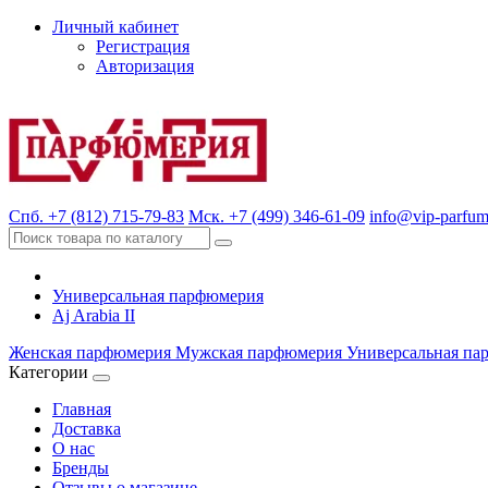
Личный кабинет
Регистрация
Авторизация
Спб. +7 (812) 715-79-83
Мск. +7 (499) 346-61-09
info@vip-parfum
Универсальная парфюмерия
Aj Arabia II
Женская парфюмерия
Мужская парфюмерия
Универсальная па
Категории
Главная
Доставка
О нас
Бренды
Отзывы о магазине