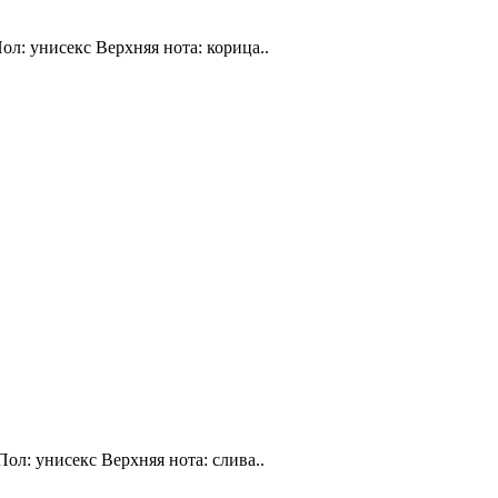
ол: унисекс Верхняя нота: корица..
Пол: унисекс Верхняя нота: слива..