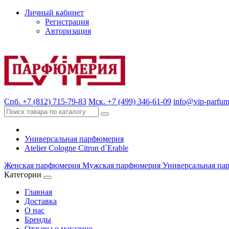
Личный кабинет
Регистрация
Авторизация
Спб. +7 (812) 715-79-83
Мск. +7 (499) 346-61-09
info@vip-parfum
Универсальная парфюмерия
Atelier Cologne Citron d`Erable
Женская парфюмерия
Мужская парфюмерия
Универсальная па
Категории
Главная
Доставка
О нас
Бренды
Отзывы о магазине