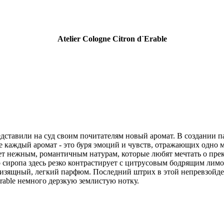
Atelier Cologne Citron d`Erable
едставили на суд своим почитателям новый аромат. В создании 
е каждый аромат - это буря эмоций и чувств, отражающих одно 
ойдет нежным, романтичным натурам, которые любят мечтать о пр
о сиропа здесь резко контрастирует с цитрусовым бодрящим лим
 изящный, легкий парфюм. Последний штрих в этой непревзойде
rable немного дерзкую землистую нотку.