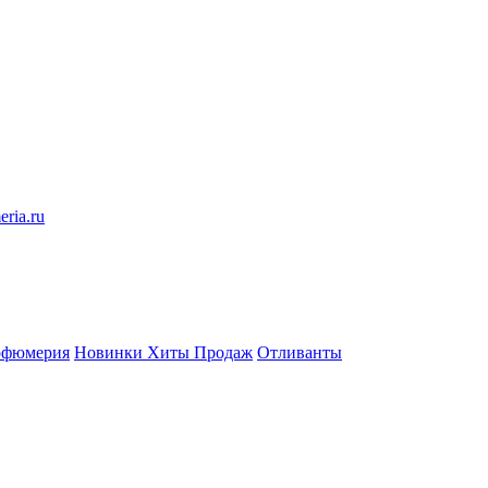
eria.ru
рфюмерия
Новинки
Хиты Продаж
Отливанты