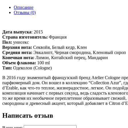
Описание
Отзывы (0)
Дата выпуска
:
2015
Страна изготовитель:
Франция
Пол:
унисекс
Верхняя нота:
Секвойя, Белый кедр, Клен
Средняя нота:
Эвкалипт, Черная смородина, Кленовый сироп
Конечная нота:
Лимон, Китайский перец, Мандарин
Объем флакона:
100 ml
Тип:
Одеколон (Cologne)
В 2016 году знаменитый французский бренд Atelier Cologne пр
парфюмерный дом. Он вошел в коллекцию “Collection Azur”, гд
d’Erable, как что-то теплое, жизнерадостное, легкое. Он под
композиция начинает с первых секунд, ведь сладость кленовог
то же время их необычное переплетение образовывает свежий,
смородины и древесный акцент, который добавляет в Citron d’E
Написать отзыв
Ваше имя: