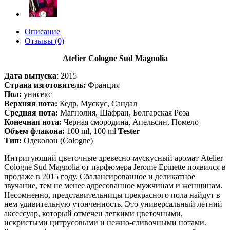
Описание
Отзывы (0)
Atelier Cologne Sud Magnolia
Дата выпуска
:
2015
Страна изготовитель:
Франция
Пол:
унисекс
Верхняя нота:
Кедр, Мускус, Сандал
Средняя нота:
Магнолия, Шафран, Болгарская Роза
Конечная нота:
Черная смородина, Апельсин, Помело
Объем флакона:
100 ml, 100 ml
Tester
Тип:
Одеколон (Cologne)
Интригующий цветочные древесно-мускусный аромат Atelier
Cologne Sud Magnolia от парфюмера Jerome Epinette появился в
продаже в 2015 году. Сбалансированное и деликатное
звучание, тем не менее адресованное мужчинам и женщинам.
Несомненно, представительницы прекрасного пола найдут в
нем удивительную утонченность. Это универсальный летний
аксессуар, который отмечен легкими цветочными,
искристыми цитрусовыми и нежно-сливочными нотами.