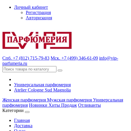
Личный кабинет
Регистрация
Авторизация
Спб. +7 (812) 715-79-83
Мск. +7 (499) 346-61-09
info@vip-
parfumeria.ru
Универсальная парфюмерия
Atelier Cologne Sud Magnolia
Женская парфюмерия
Мужская парфюмерия
Универсальная
парфюмерия
Новинки
Хиты Продаж
Отливанты
Категории
Главная
Доставка
О нас