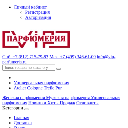
Личный кабинет
Регистрация
Авторизация
Спб. +7 (812) 715-79-83
Мск. +7 (499) 346-61-09
info@vip-
parfumeria.ru
Универсальная парфюмерия
Atelier Cologne Trefle Pur
Женская парфюмерия
Мужская парфюмерия
Универсальная
парфюмерия
Новинки
Хиты Продаж
Отливанты
Категории
Главная
Доставка
О нас