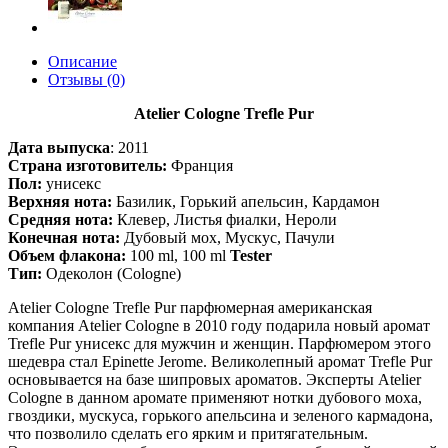
Описание
Отзывы (0)
Atelier Cologne Trefle Pur
Дата выпуска
:
2011
Страна изготовитель:
Франция
Пол:
унисекс
Верхняя нота:
Базилик, Горький апельсин, Кардамон
Средняя нота:
Клевер, Листья фиалки, Нероли
Конечная нота:
Дубовый мох, Мускус, Пачули
Объем флакона:
100 ml, 100 ml
Tester
Тип:
Одеколон (Cologne)
Atelier Cologne Trefle Pur парфюмерная американская
компания Atelier Cologne в 2010 году подарила новый аромат
Trefle Pur унисекс для мужчин и женщин. Парфюмером этого
шедевра стал Epinette Jerome. Великолепный аромат Trefle Pur
основывается на базе шипровых ароматов. Эксперты Atelier
Cologne в данном аромате применяют нотки дубового моха,
гвоздики, мускуса, горького апельсина и зеленого кармадона,
что позволило сделать его ярким и притягательным.