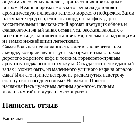
ощутимых соленых капелек, принесенных прохладным
ветром. Нежный аромат морского фенхеля дополняет
ароматическую иллюзию теплого морского побережья. Затем
наступает черед сердечного аккорда и парфюм дарит
восхитительный шелковистый аромат цветущих яблонь и
сладковато-пряный запах османтуса, рассказывающих о
весеннем саде, наполненном цветами, пчелами и падающими
на землю нежнейшими лепестками.
Самая большая неожиданность ждет в заключительном
аккорде, который звучит густым, бархатистым запахом
дорогого жареного кофе и тонким, горьковато-пряным
ароматом поджаренного кунжута. Откуда этот неожиданный
запах? Может быть, из маленького уличного кафе за оградой
сада? Или его принес ветерок из распахнутых навстречу
солнцу окон соседнего дома? Не важно. Просто
наслаждайтесь чудесным летним ароматом, полным
маленьких тайн и чудесных сюрпризов.
Написать отзыв
Ваше имя: