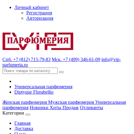
Личный кабинет
Регистрация
Авторизация
Спб. +7 (812) 715-79-83
Мск. +7 (499) 346-61-09
info@vip-
parfumeria.ru
Универсальная парфюмерия
Diptyque Florabellio
Женская парфюмерия
Мужская парфюмерия
Универсальная
парфюмерия
Новинки
Хиты Продаж
Отливанты
Категории
Главная
Доставка
О нас