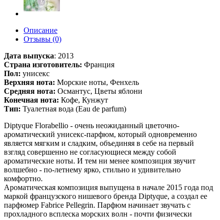
Описание
Отзывы (0)
Дата выпуска
:
2013
Страна изготовитель:
Франция
Пол:
унисекс
Верхняя нота:
Морские ноты, Фенхель
Средняя нота:
Османтус, Цветы яблони
Конечная нота:
Кофе, Кунжут
Тип:
Туалетная вода (Eau de parfum)
Diptyque Florabellio - очень неожиданный цветочно-
ароматический унисекс-парфюм, который одновременно
является мягким и сладким, объединяя в себе на первый
взгляд совершенно не согласующиеся между собой
ароматические ноты. И тем ни менее композиция звучит
волшебно - по-летнему ярко, стильно и удивительно
комфортно.
Ароматическая композиция выпущена в начале 2015 года под
маркой французского нишевого бренда Diptyque, а создал ее
парфюмер Fabrice Pellegrin. Парфюм начинает звучать с
прохладного всплеска морских волн - почти физически