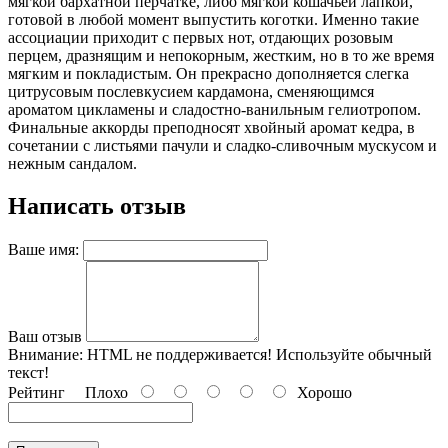
мягкой бархатной перчатке, либо мягкой кошачьей лапкой,
готовой в любой момент выпустить коготки. Именно такие
ассоциации приходит с первых нот, отдающих розовым
перцем, дразнящим и непокорным, жестким, но в то же время
мягким и покладистым. Он прекрасно дополняется слегка
цитрусовым послевкусием кардамона, сменяющимся
ароматом цикламены и сладостно-ванильным гелиотропом.
Финальные аккорды преподносят хвойный аромат кедра, в
сочетании с листьями пачули и сладко-сливочным мускусом и
нежным сандалом.
Написать отзыв
Ваше имя:
Ваш отзыв
Внимание:
HTML не поддерживается! Используйте обычный
текст!
Рейтинг
Плохо
Хорошо