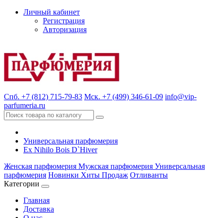
Личный кабинет
Регистрация
Авторизация
Спб. +7 (812) 715-79-83
Мск. +7 (499) 346-61-09
info@vip-
parfumeria.ru
Универсальная парфюмерия
Ex Nihilo Bois D`Hiver
Женская парфюмерия
Мужская парфюмерия
Универсальная
парфюмерия
Новинки
Хиты Продаж
Отливанты
Категории
Главная
Доставка
О нас