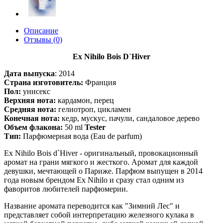
Описание
Отзывы (0)
Ex Nihilo Bois D`Hiver
Дата выпуска
:
2014
Страна изготовитель:
Франция
Пол:
унисекс
Верхняя нота:
кардамон, перец
Средняя нота:
гелиотроп, цикламен
Конечная нота:
кедр, мускус, пачули, сандаловое дерево
Объем флакона:
50 ml
Tester
Тип:
Парфюмерная вода (Eau de parfum)
Ex Nihilo Bois d`Hiver - оригинальный, провокационный
аромат на грани мягкого и жесткого. Аромат для каждой
девушки, мечтающей о Париже. Парфюм выпущен в 2014
года новым брендом Ex Nihilo и сразу стал одним из
фаворитов любителей парфюмерии.
Название аромата переводится как "Зимний Лес" и
представляет собой интерпретацию железного кулака в