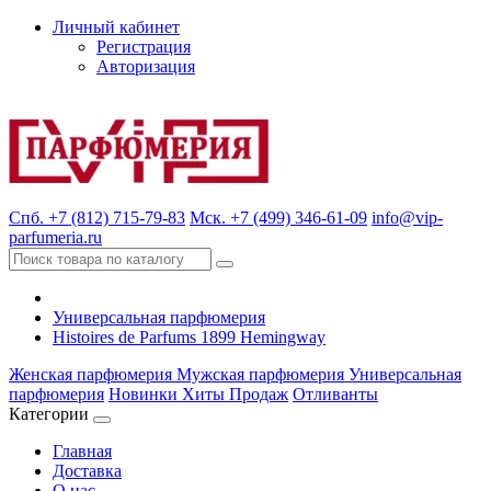
Личный кабинет
Регистрация
Авторизация
Спб. +7 (812) 715-79-83
Мск. +7 (499) 346-61-09
info@vip-
parfumeria.ru
Универсальная парфюмерия
Histoires de Parfums 1899 Hemingway
Женская парфюмерия
Мужская парфюмерия
Универсальная
парфюмерия
Новинки
Хиты Продаж
Отливанты
Категории
Главная
Доставка
О нас