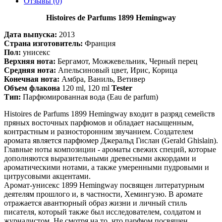
Отзывы (0)
Histoires de Parfums 1899 Hemingway
Дата выпуска:
2013
Страна изготовитель:
Франция
Пол:
унисекс
Верхняя нота:
Бергамот, Можжевельник, Черный перец
Средняя нота:
Апельсиновый цвет, Ирис, Корица
Конечная нота:
Амбра, Ваниль, Ветивер
Объем флакона
120 ml, 120 ml
Tester
Тип:
Парфюмированная вода (Eau de parfum)
Histoires de Parfums 1899 Hemingway входит в разряд семейств
пряных восточных парфюмов и обладает насыщенным,
контрастным и разносторонним звучанием. Создателем
аромата является парфюмер Джеральд Гислан (Gerald Ghislain).
Главные ноты композиции - ароматы свежих специй, которые
дополняются выразительными древесными аккордами и
ароматическими нотами, а также умеренными пудровыми и
цитрусовыми акцентами.
Аромат-унисекс 1899 Hemingway посвящен литературным
деятелям прошлого и, в частности, Хемингуэю. В аромате
отражается авантюрный образ жизни и личный стиль
писателя, который также был исследователем, солдатом и
журналистом. Не смотря на то, что парфюм посвящен