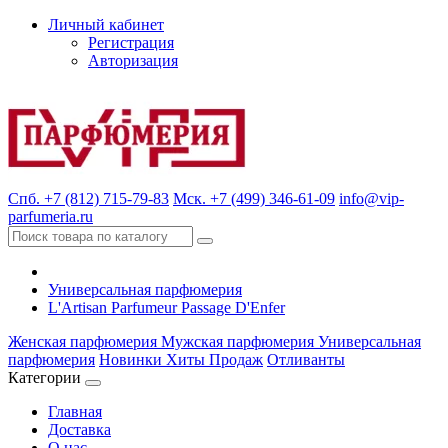
Личный кабинет
Регистрация
Авторизация
Спб. +7 (812) 715-79-83
Мск. +7 (499) 346-61-09
info@vip-
parfumeria.ru
Универсальная парфюмерия
L'Artisan Parfumeur Passage D'Enfer
Женская парфюмерия
Мужская парфюмерия
Универсальная
парфюмерия
Новинки
Хиты Продаж
Отливанты
Категории
Главная
Доставка
О нас