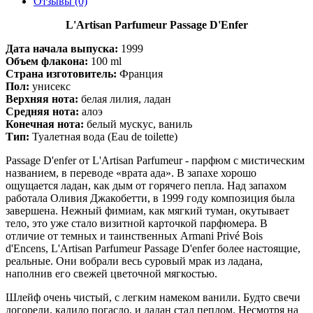
Отзывы (0)
L'Artisan Parfumeur Passage D'Enfer
Дата начала выпуска:
1999
Объем флакона:
100 ml
Страна изготовитель:
Франция
Пол:
унисекс
Верхняя нота:
белая лилия, ладан
Средняя нота:
алоэ
Конечная нота:
белый мускус, ваниль
Тип:
Туалетная вода (Eau de toilette)
Passage D'enfer от L'Artisan Parfumeur - парфюм с мистическим
названием, в переводе «врата ада». В запахе хорошо
ощущается ладан, как дым от горячего пепла. Над запахом
работала Оливия Джакобетти, в 1999 году композиция была
завершена. Нежный фимиам, как мягкий туман, окутывает
тело, это уже стало визитной карточкой парфюмера. В
отличие от темных и таинственных Armani Privé Bois
d'Encens, L'Artisan Parfumeur Passage D'enfer более настоящие,
реальные. Они вобрали весь суровый мрак из ладана,
наполнив его свежей цветочной мягкостью.
Шлейф очень чистый, с легким намеком ванили. Будто свечи
догорели, кадило погасло, и ладан стал пеплом. Несмотря на