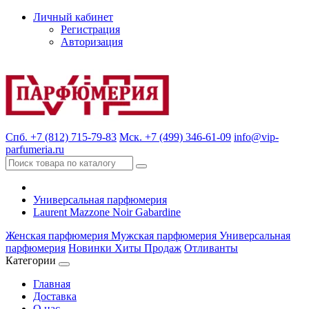
Личный кабинет
Регистрация
Авторизация
Спб. +7 (812) 715-79-83
Мск. +7 (499) 346-61-09
info@vip-
parfumeria.ru
Универсальная парфюмерия
Laurent Mazzone Noir Gabardine
Женская парфюмерия
Мужская парфюмерия
Универсальная
парфюмерия
Новинки
Хиты Продаж
Отливанты
Категории
Главная
Доставка
О нас