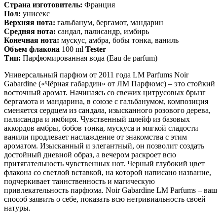
Страна изготовитель:
Франция
Пол:
унисекс
Верхняя нота:
гальбанум, бергамот, мандарин
Средняя нота:
сандал, палисандр, имбирь
Конечная нота:
мускус, амбра, бобы тонка, ваниль
Объем флакона
100 ml
Tester
Тип:
Парфюмированная вода (Eau de parfum)
Универсальный парфюм от 2011 года LM Parfums Noir
Gabardine («Чёрная габардин» от ЛМ Парфюмс) – это стойкий
восточный аромат. Начинаясь со свежих цитрусовых брызг
бергамота и мандарина, в союзе с гальбанумом, композиция
сменяется сердцем из сандала, изысканного розового дерева,
палисандра и имбиря. Чувственный шлейф из базовых
аккордов амбры, бобов тонка, мускуса и мягкой сладости
ванили продлевает наслаждение от знакомства с этим
ароматом. Изысканный и элегантный, он позволит создать
достойный дневной образ, а вечером раскроет всю
притягательность чувственных нот. Черный глубокий цвет
флакона со светлой вставкой, на которой написано название,
подчеркивает таинственность и магическую
привлекательность парфюма. Noir Gabardine LM Parfums – ваш
способ заявить о себе, показать всю нетривиальность своей
натуры.