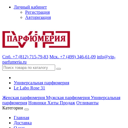
Личный кабинет
Регистрация
Авторизация
Спб. +7 (812) 715-79-83
Мск. +7 (499) 346-61-09
info@vip-
parfumeria.ru
Универсальная парфюмерия
Le Labo Rose 31
Женская парфюмерия
Мужская парфюмерия
Универсальная
парфюмерия
Новинки
Хиты Продаж
Отливанты
Категории
Главная
Доставка
О нас