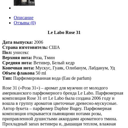
Описание
Отзывы (0)
Le Labo Rose 31
Дата выпуска:
2006
Страна изготовитель:
США
Пол:
унисекс
Верхняя нота:
Роза, Тмин
Средняя нота:
Ветивер, Белый кедр
Конечная нота:
Мускус, Гуаяк, Олибанум, Лабданум, Уд
Объем флакона
50 ml
Тип:
Парфюмированная вода (Eau de parfum)
Rose 31 («Роза 31») – аромат для мужчин от молодого
американского парфюмерного бренда Le Labo. Парфюмерная
композиция Rose 31 от Le Labo была создана 2006 году и
вошла в группу ароматов цветочные древесно-мускусные.
Автор букета – парфюмер Daphne Bugey. Парфюмерная
композиция открывается пьянящими нотами розы,
приправленной душистыми аккордами ароматного тмина.
Прохладный запах ветивера и, дышащая теплом, влажная